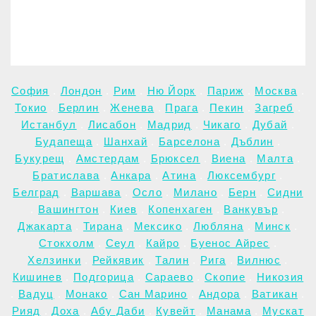
София
.
Лондон
.
Рим
.
Ню Йорк
.
Париж
.
Москва
.
Токио
.
Берлин
.
Женева
.
Прага
.
Пекин
.
Загреб
.
Истанбул
.
Лисабон
.
Мадрид
.
Чикаго
.
Дубай
.
Будапеща
.
Шанхай
.
Барселона
.
Дъблин
.
Букурещ
.
Амстердам
.
Брюксел
.
Виена
.
Малта
.
Братислава
.
Анкара
.
Атина
.
Люксембург
.
Белград
.
Варшава
.
Осло
.
Милано
.
Берн
.
Сидни
.
Вашингтон
.
Киев
.
Копенхаген
.
Ванкувър
.
Джакарта
.
Тирана
.
Мексико
.
Любляна
.
Минск
.
Стокхолм
.
Сеул
.
Кайро
.
Буенос Айрес
.
Хелзинки
.
Рейкявик
.
Талин
.
Рига
.
Вилнюс
.
Кишинев
.
Подгорица
.
Сараево
.
Скопие
.
Никозия
.
Вадуц
.
Монако
.
Сан Марино
.
Андора
.
Ватикан
.
Рияд
.
Доха
.
Абу Даби
.
Кувейт
.
Манама
.
Мускат