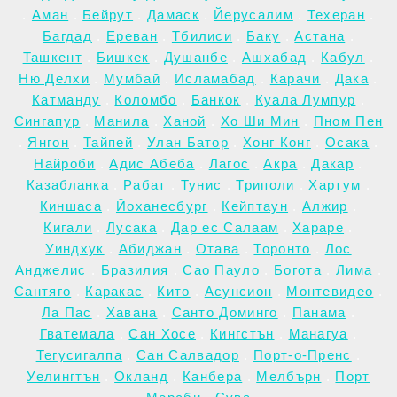
.
Аман
.
Бейрут
.
Дамаск
.
Йерусалим
.
Техеран
.
Багдад
.
Ереван
.
Тбилиси
.
Баку
.
Астана
.
Ташкент
.
Бишкек
.
Душанбе
.
Ашхабад
.
Кабул
.
Ню Делхи
.
Мумбай
.
Исламабад
.
Карачи
.
Дака
.
Катманду
.
Коломбо
.
Банкок
.
Куала Лумпур
.
Сингапур
.
Манила
.
Ханой
.
Хо Ши Мин
.
Пном Пен
.
Янгон
.
Тайпей
.
Улан Батор
.
Хонг Конг
.
Осака
.
Найроби
.
Адис Абеба
.
Лагос
.
Акра
.
Дакар
.
Казабланка
.
Рабат
.
Тунис
.
Триполи
.
Хартум
.
Киншаса
.
Йоханесбург
.
Кейптаун
.
Алжир
.
Кигали
.
Лусака
.
Дар ес Салаам
.
Хараре
.
Уиндхук
.
Абиджан
.
Отава
.
Торонто
.
Лос
Анджелис
.
Бразилия
.
Сао Пауло
.
Богота
.
Лима
.
Сантяго
.
Каракас
.
Кито
.
Асунсион
.
Монтевидео
.
Ла Пас
.
Хавана
.
Санто Доминго
.
Панама
.
Гватемала
.
Сан Хосе
.
Кингстън
.
Манагуа
.
Тегусигалпа
.
Сан Салвадор
.
Порт-о-Пренс
.
Уелингтън
.
Окланд
.
Канбера
.
Мелбърн
.
Порт